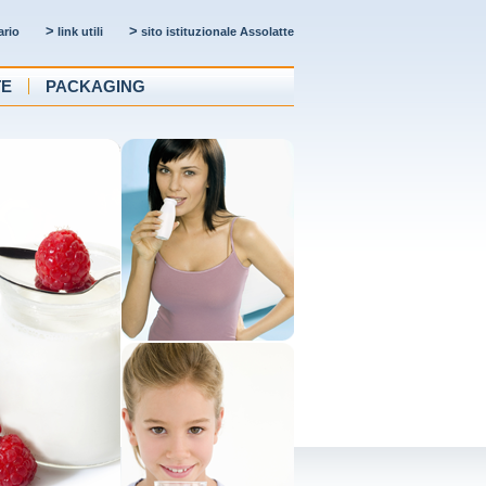
>
>
ario
link utili
sito istituzionale Assolatte
TE
PACKAGING