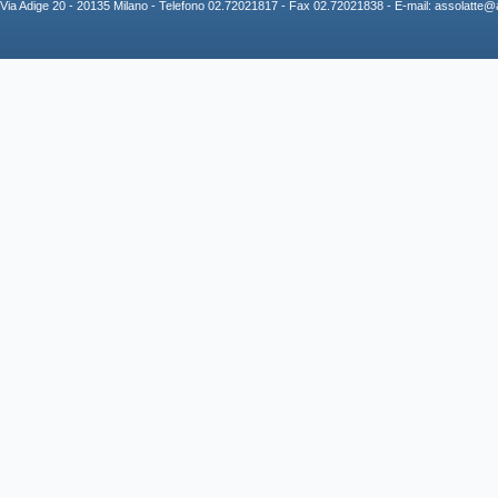
Via Adige 20 - 20135 Milano - Telefono 02.72021817 - Fax 02.72021838 - E-mail:
assolatte@a